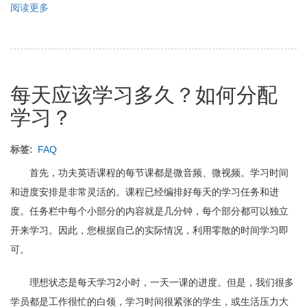
阅读更多
关
于
现
在
苹
果
每天应该学习多久？如何分配
机
器
学习？
换
代
很
标签
FAQ
快，
要
首先，功夫英语课程的每节课都是微音频、微视频。学习时间
是
和进度安排是非常灵活的。课程已经编排好每天的学习任务和进
我
度。任务栏中每个小部分的内容就是几分钟，每个部分都可以独立
换
机
开来学习。因此，您根据自己的实际情况，利用零散的时间学习即
器
可。
或
是
机
理想状态是每天学习2小时，一天一课的进度。但是，我们很多
器
学员都是工作很忙的白领，学习时间很紧张的学生，或生活压力大