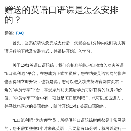
该
赠送的英语口语课是怎么安排
学
习
的？
多
久？
如
标签
FAQ
何
分
首先，当系统确认您完成支付后，您就会在1分钟内收到功夫英
配
语课程的下载及安装方式，并很快开始进入学习。
学
习？
关于1对1英语口语陪练，我们会把您的帐户自动放入功夫英语
“E口流利吧 ”平台，在您成为正式学员后，您在功夫英语官网的帐户
也会得到立即升级，也就是说，您可以进入功夫英语官网首页右上
角的“学员专享”平台，享受系列功夫英语学员可以获得的服务和价
值。“学员专享”平台中有一项就是“E口流利吧 ”，您可以点击进入，
并寻找您喜欢的英语教练，随时开始1对1 英语口语陪练。
“E口流利吧 ”为方便学员，所提供的口语陪练时间都是非常灵活
的，您不需要整整1小时来说英语，只要您有15分钟，就可以进行一