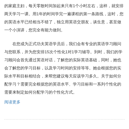
丢
的家庭主妇，每天零散时间加起来只有1个小时左右，这样，就安排
了，
我
两天学习一课。用1年的时间学完一遍课程的第一条路线，这时，您
该
的英语水平已经相当不错了，独立用英语交朋友，谈生意，甚至做
怎
么
一个小演讲，您完全有能力做到。
办，
我
在您成为正式功夫英语学员后，我们会有专业的英语学习顾问
还
与您联系，并为您安排15次个性化1对1学习辅导。到时，我们的学
能
继
习顾问会首先通过英语对话，了解您的实际英语基础，同时，她也
续
会了解您的学习目标，以及学习时间的安排等等。她会根据您的实
学
习
际水平和目标相结合，来帮您建议每天应该学习多久。关于如何分
功
配学习？需要完全根据您的英语水平、学习目标和一系列个性化的
夫
需要来制定如何分配学习的个性化方式。
英
语
阅读更多
关
吗？
于
每
天
应