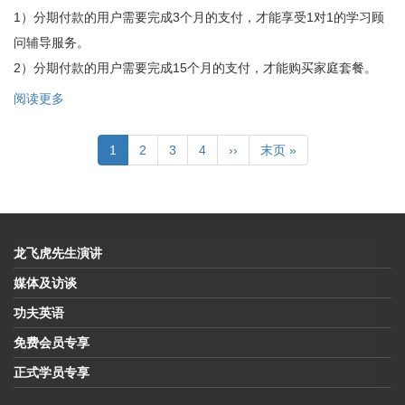
1）分期付款的用户需要完成3个月的支付，才能享受1对1的学习顾
问辅导服务。
2）分期付款的用户需要完成15个月的支付，才能购买家庭套餐。
阅读更多
关
于
分
分
页
当
1
Page
2
Page
3
Page
4
下
››
末
末页 »
期
前
一
页
付
页
页
款
除
了
没
龙飞虎先生演讲
赠
送
媒体及访谈
的
功夫英语
礼
品
免费会员专享
外
有
正式学员专享
什