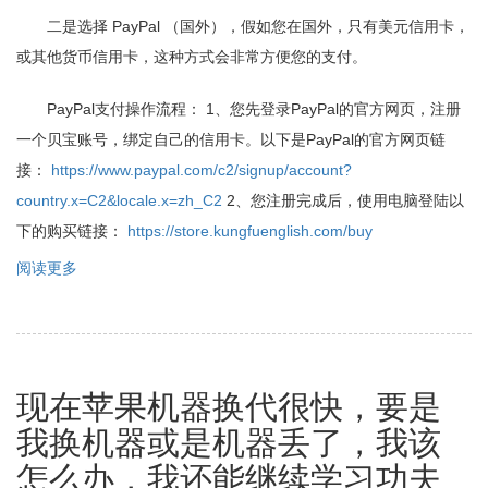
二是选择 PayPal （国外），假如您在国外，只有美元信用卡，
或其他货币信用卡，这种方式会非常方便您的支付。
PayPal支付操作流程： 1、您先登录PayPal的官方网页，注册
一个贝宝账号，绑定自己的信用卡。以下是PayPal的官方网页链
接：
https://www.paypal.com/c2/signup/account?
country.x=C2&locale.x=zh_C2
2、您注册完成后，使用电脑登陆以
下的购买链接：
https://store.kungfuenglish.com/buy
阅读更多
关
于
可
以
用
信
现在苹果机器换代很快，要是
用
卡
我换机器或是机器丢了，我该
支
付
怎么办，我还能继续学习功夫
吗？