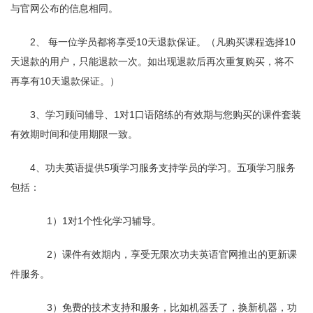
与官网公布的信息相同。
那
么
多，
2、 每一位学员都将享受10天退款保证。（凡购买课程选择10
我
天退款的用户，只能退款一次。如出现退款后再次重复购买，将不
怎
么
再享有10天退款保证。）
知
道
3、学习顾问辅导、1对1口语陪练的有效期与您购买的课件套装
功
有效期时间和使用期限一致。
夫
英
语
4、功夫英语提供5项学习服务支持学员的学习。五项学习服务
是
包括：
否
适
合
1）1对1个性化学习辅导。
自
己
2）课件有效期内，享受无限次功夫英语官网推出的更新课
学
件服务。
习
呢?
3）免费的技术支持和服务，比如机器丢了，换新机器，功