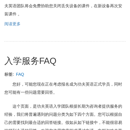
夫英语团队将会免费协助您关闭丢失设备的课件，在新设备再次安
装课件 。
阅读更多
关
于
功
夫
英
语
入学服务FAQ
课
程
及
标签
FAQ
服
务
您好，可能您现在正在考虑报名成为功夫英语正式学员，同时
使
您可能有一些问题需要回答。
用
约
定
这个页面，是功夫英语入学团队根据长期为咨询者提供服务的
经验，我们将普遍遇到的问题分类为如下四个方面。您可以根据自
己的需要找到最合适的回答链接。假如从如下链接中，不能很容易