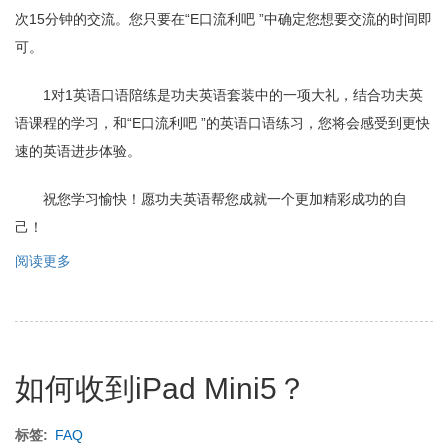
次15分钟的交流。您只要在“E口流利吧 ”中确定您想要交流的时间即
可。
1对1英语口语陪练是功夫英语套装中的一项大礼，结合功夫英
语课程的学习，和“E口流利吧 ”的英语口语练习，您将会感受到更快
速的英语进步体验。
祝您学习愉快！愿功夫英语帮您成就一个更加精彩成功的自
己！
阅读更多
关
于
赠
送
的
英
如何收到iPad Mini5？
语
口
语
标签
FAQ
课