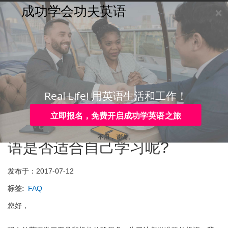
成功学会功夫英语
购买
登录
注册
咨询
Toggle
navigation
咨询热线：
国内：4006-979-088 国际：+86-755-88820630
FAQ
Real Life! 用英语生活和工作！
现在学习英语的工具或培训机
立即报名，免费开启成功学英语之旅
构那么多，我怎么知道功夫英
不用， 谢谢。
语是否适合自己学习呢?
发布于：2017-07-12
标签
FAQ
您好，