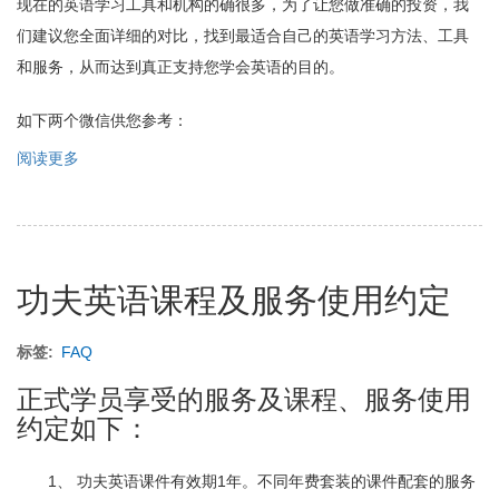
现在的英语学习工具和机构的确很多，为了让您做准确的投资，我
们建议您全面详细的对比，找到最适合自己的英语学习方法、工具
和服务，从而达到真正支持您学会英语的目的。
如下两个微信供您参考：
阅读更多
关
于
现
在
学
习
功夫英语课程及服务使用约定
英
语
的
标签
FAQ
工
具
正式学员享受的服务及课程、服务使用
或
约定如下：
培
训
机
1、 功夫英语课件有效期1年。不同年费套装的课件配套的服务
构