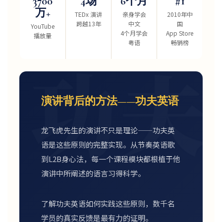
3700
4场
6个月
#1
万+
TEDx 演讲
亲身学会
2010年中
跨越13年
中文
国
YouTube
4个月学会
App Store
播放量
粤语
畅销榜
功夫
演讲背后的方法——功夫英语
龙飞虎先生的演讲不只是理论——功夫英
语是这些原则的完整实现。从节奏英语歌
到L2B身心法，每一个课程模块都根植于他
演讲中所阐述的语言习得科学。
了解功夫英语如何实践这些原则，数千名
学员的真实反馈是最有力的证明。