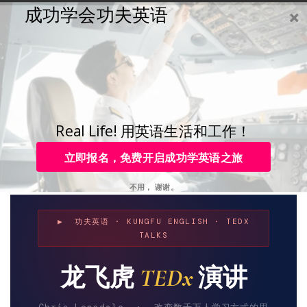
成功学会功夫英语
购买
登录
注册
咨询
Toggle
navigation
咨询热线：
4006-979-088 或 0755-88820630
龙飞虎 TEDx 演讲合集 |
功夫英语
Real Life! 用英语生活和工作！
立即报名，免费开启成功学英语之旅
不用， 谢谢。
▶ 功夫英语 · KUNGFU ENGLISH · TEDX
TALKS
龙飞虎
TEDx
演讲