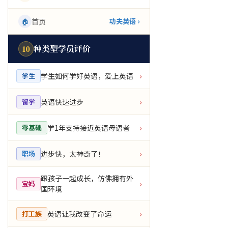
🏠
首页
功夫英语 ›
种类型学员评价
10
学生如何学好英语，爱上英语
学生
›
英语快速进步
留学
›
学1年支持接近英语母语者
零基础
›
进步快，太神奇了！
职场
›
跟孩子一起成长，仿佛拥有外
宝妈
›
国环境
英语让我改变了命运
打工族
›