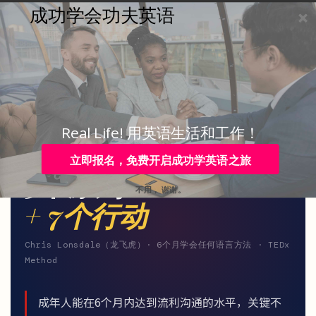
成功学会功夫英语
购买
登录
注册
咨询
Toggle
navigation
咨询热线：
4006-979-088 或 +86-755-88820630
Real Life! 用英语生活和工作！
功夫英语 · KUNGFU ENGLISH · METHOD
立即报名，免费开启成功学英语之旅
5个原则
不用， 谢谢。
+ 7个行动
Chris Lonsdale（龙飞虎）· 6个月学会任何语言方法 · TEDx
Method
成年人能在6个月内达到流利沟通的水平，关键不