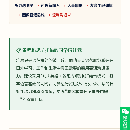
→
→
→
听力泡脑子
可理解输入
大量输出
发音生理训练
→
→
图像直连思维
流利沟通 ✓
📋 备考雅思 / 托福的同学请注意
雅思只是通往海外的敲门砖，而功夫英语帮助你掌握在
国外学习、工作和生活中真正需要的
实用英语沟通能
力
。建议采用"功夫英语 + 雅思专项训练"结合模式：打
牢语言基础的同时，同步进行雅思听、说、读、写的针
对性练习和模拟考试，实现
"考试拿高分 + 国外用得
上"
的双重目标。