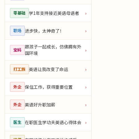
学1年支持接近英语母语者
›
零基础
进步快，太神奇了！
›
职场
跟孩子一起成长，仿佛拥有外
›
宝妈
国环境
英语让我改变了命运
›
打工族
保住工作，获得重要位置
›
外企
英语好升职加薪
›
外企
在职医生学功夫英语心得体会
›
医生