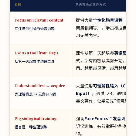
原则
功夫英语的支持方式
提供大量
个性化场景课程
（职场
Focus on relevant content
商务谈判等），学员根据自身需
专注与你相关的语言内容
习无关内容。
课件从第一天起培养
英语思维
，
Use as a tool from Day 1
式，所有内容从高频开始，学了
从第一天起当作沟通工具
用。越用越灵活，越用越地道。
大量使用
可理解性输入（Compre
Understand first → acquire
Input）
，通过L2B、词组歌、
先理解意思 → 无意识习得
英文著作，让学员先"懂意思"
强调
FaceFonics™ 发音训练模
Physiological training
记忆训练，有效掌握44种美语发
语言是一种生理训练
律。