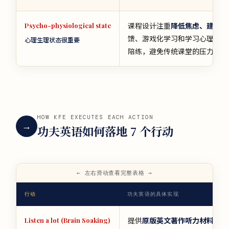
课程设计注重
降低焦虑、建立自
Psycho-physiological state
馈、游戏化学习和学习心理支持
心理生理状态很重要
陪练，避免传统课堂的压力感。
HOW KFE EXECUTES EACH ACTION
→
功夫英语如何落地 7 个行动
行动
功夫英语的具体实现
提供
原版英文著作听力材料
，每
Listen a lot (Brain Soaking)