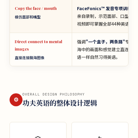
FaceFonics™ 发音专项训练
由
Copy the face / mouth
亲自录制，示范面部、口型和发
模仿面部和嘴型
视频即可掌握全部44种英语发
强调
"一个盒子，两条路"
专项训
Direct connect to mental
images
海中的画面和感觉建立直连，不
语一样自然习得英语。
直接连接脑海图像
OVERALL DESIGN PHILOSOPHY
⚙
功夫英语的整体设计逻辑