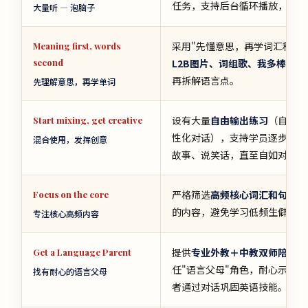
任务，支持后台循环播放，随时
大量听 — 泡脑子
采用"先懂意思，再学词汇和短
Meaning first, words
second
L2B图片、词组歌、我多棒、测
再拆解语言点。
先理解意思，再学单词
设有大量
自由输出练习
（自说自
Start mixing, get creative
性化对话），支持学员逐步自信
混合使用，发挥创意
故事、说笑话，直至自如对话。
严格筛选
高频核心词汇和句型
，
Focus on the core
的内容，避免学习低频生僻词，
专注核心高频内容
提供
专业外教＋中教双师陪伴
，
Get a Language Parent
任"语言父母"角色，耐心示范
找有耐心的语言父母
者通过对话巩固英语技能。