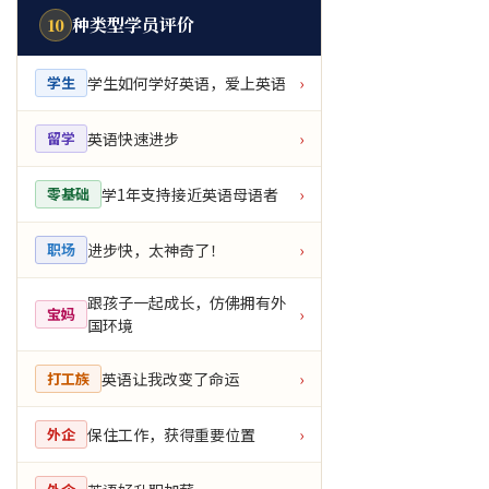
种类型学员评价
10
学生如何学好英语，爱上英语
学生
›
英语快速进步
留学
›
学1年支持接近英语母语者
零基础
›
进步快，太神奇了！
职场
›
跟孩子一起成长，仿佛拥有外
宝妈
›
国环境
英语让我改变了命运
打工族
›
保住工作，获得重要位置
外企
›