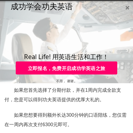
成功学会功夫英语
购买
登录
注册
咨询
Toggle
navigation
咨询热线：
4006-979-088 或 0755-88820630
分期付款可以得到礼品
吗？
Real Life! 用英语生活和工作！
立即报名，免费开启成功学英语之旅
您好，感谢您的咨询。
不用， 谢谢。
如果您首先选择了分期付款，并在1周内完成全款支
付，您是可以得到功夫英语提供的优厚大礼的。
如果您想要得到额外长达300分钟的口语陪练，您仅需
在一周内再次支付6300元即可。