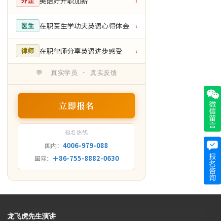
英语好升职加薪
外企
›
在职医生学功夫英语心得体会
医生
›
在职律师分享英语进步感受
律师
›
💬 真实学员 · 真实反馈
立即报名
报名热线
4006-979-088
国内：
＋86-755-8882-0630
国际：
龙飞虎先生演讲