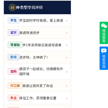
种类型学员评价
10
学生如何学好英语，爱上英语
学生
›
英语快速进步
留学
›
学1年支持接近英语母语者
零基础
›
进步快，太神奇了！
职场
›
跟孩子一起成长，仿佛拥有外
宝妈
›
国环境
英语让我改变了命运
打工族
›
保住工作，获得重要位置
外企
›