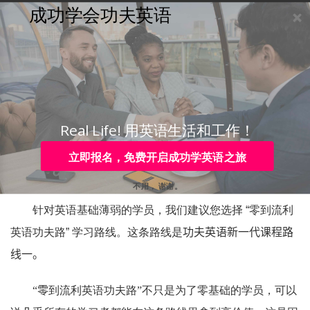
成功学会功夫英语
购买
登录
注册
咨询
Toggle
navigation
咨询热线：
4006-979-088 或 0755-88820630
针对英文不好的学员，有
什么教学计划？
Real Life! 用英语生活和工作！
立即报名，免费开启成功学英语之旅
您好：
不用， 谢谢。
针对英语基础薄弱的学员，我们建议您选择 “零到流利
英语功夫路” 学习路线。这条路线是
功夫英语新一代课程路
线一。
“零
到流利英语功夫路”不只是为了零基础的学员，可以