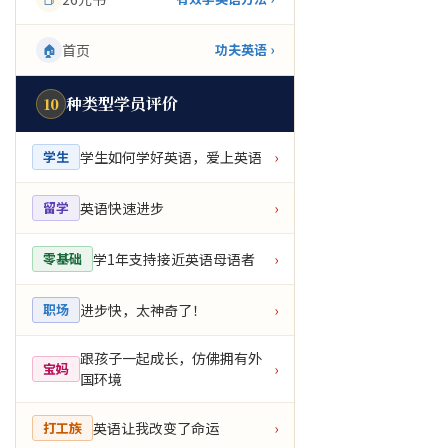
🏠
首页
功夫英语 ›
种类型学员评价
10
学生如何学好英语，爱上英语
学生
›
英语快速进步
留学
›
学1年支持接近英语母语者
零基础
›
进步快，太神奇了！
职场
›
跟孩子一起成长，仿佛拥有外
宝妈
›
国环境
英语让我改变了命运
打工族
›