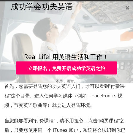
成功学会功夫英语
购买
登录
注册
咨询
Toggle
navigation
咨询热线：
4006-979-088 或 0755-88820630
升级功夫英语入门后，看
不到之前购买过的内容，
Real Life! 用英语生活和工作！
如何解决？
立即报名，免费开启成功学英语之旅
不用， 谢谢。
首先，您需要登陆您的功夫英语入门，才可以看到“付费课
程”这个目录。进入任何学习媒体（例如：FaceFonics 视
频，节奏英语歌曲等）就会进入登陆环境。
当您能够看到“付费课程”，请不用担心，点击“购买课程”之
后，只要您使用同一个 iTunes 账户，系统将会认识到你已