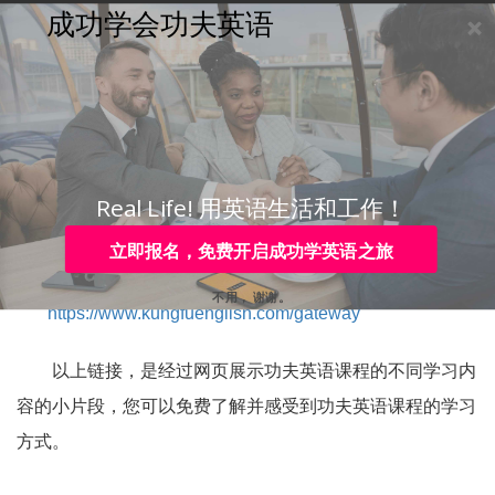
成功学会功夫英语
购买
登录
注册
咨询
Toggle
navigation
咨询热线：
4006-979-088 或 0755-88820630
功夫英语有免费体验课
吗？
Real Life! 用英语生活和工作！
立即报名，免费开启成功学英语之旅
如下是功夫英语课程展示的链接，相当于免费体验：
不用， 谢谢。
https://www.kungfuenglish.com/gateway
以上链接，是经过网页展示功夫英语课程的不同学习内
容的小片段，您可以免费了解并感受到功夫英语课程的学习
方式。