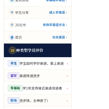
免费体验
💬
学员分享
成人学英语 ›
📕
26元书
有效学英语方法 ›
🏠
首页
功夫英语 ›
种类型学员评价
10
学生如何学好英语，爱上英语
学生
›
英语快速进步
留学
›
学1年支持接近英语母语者
零基础
›
进步快，太神奇了！
职场
›