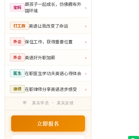
跟孩子一起成长，仿佛拥有外
宝妈
›
国环境
英语让我改变了命运
打工族
›
保住工作，获得重要位置
外企
›
英语好升职加薪
外企
›
在职医生学功夫英语心得体会
医生
›
在职律师分享英语进步感受
律师
›
💬 真实学员 · 真实反馈
立即报名