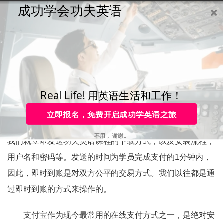
成功学会功夫英语
购买
登录
注册
咨询
Toggle
navigation
咨询热线：
4006-979-088 或 0755-88820630
即时到账，感觉不是很安
全，可以支付宝担保吗？
Real Life! 用英语生活和工作！
立即报名，免费开启成功学英语之旅
功夫英语课程是即时发送的，也就是说学员完成支付，
不用， 谢谢。
我们就立即发送功夫英语课程的下载方式，以及安装流程，
用户名和密码等。发送的时间为学员完成支付的1分钟内，
因此，即时到账是对双方公平的交易方式。我们以往都是通
过即时到账的方式来操作的。
支付宝作为现今最常用的在线支付方式之一，是绝对安