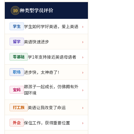
种类型学员评价
10
学生如何学好英语，爱上英语
学生
›
英语快速进步
留学
›
学1年支持接近英语母语者
零基础
›
进步快，太神奇了！
职场
›
跟孩子一起成长，仿佛拥有外
宝妈
›
国环境
英语让我改变了命运
打工族
›
保住工作，获得重要位置
外企
›