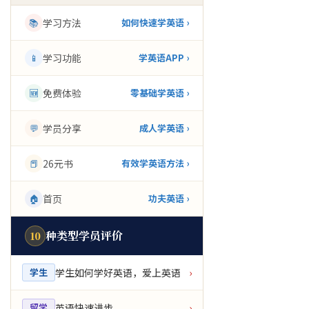
📚
学习方法
如何快速学英语 ›
📱
学习功能
学英语APP ›
🆕
免费体验
零基础学英语 ›
💬
学员分享
成人学英语 ›
📕
26元书
有效学英语方法 ›
🏠
首页
功夫英语 ›
种类型学员评价
10
学生如何学好英语，爱上英语
学生
›
英语快速进步
留学
›