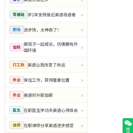
学1年支持接近英语母语者
零基础
›
进步快，太神奇了！
职场
›
跟孩子一起成长，仿佛拥有外
宝妈
›
国环境
英语让我改变了命运
打工族
›
保住工作，获得重要位置
外企
›
英语好升职加薪
外企
›
在职医生学功夫英语心得体会
医生
›
在职律师分享英语进步感受
律师
›