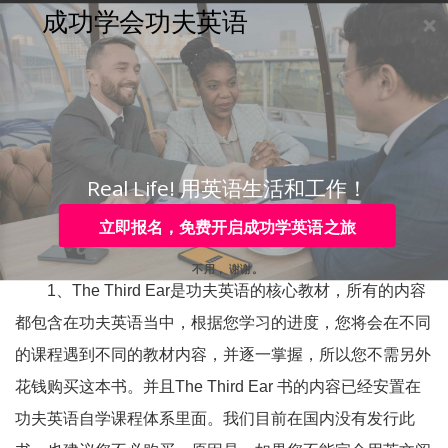
成功学会功夫英语
购买
登录
注册
咨询
Toggle
navigation
咨询热线：
4006-979-088 或 0755-88820630
能直接买《第三只耳朵》
这本教材吗？怎么购买功
Real Life! 用英语生活和工作！
夫英语?
立即报名，免费开启成功学英语之旅
不用， 谢谢。
1、The Third Ear是功夫英语的核心教材，所有的内容
都包含在功夫英语当中，根据您学习的进度，您将会在不同
的课程遇到不同的教材内容，并逐一掌握，所以您不需另外
花钱购买这本书。并且The Third Ear 书的内容已经安置在
功夫英语自学课程体系里面。我们目前在国内没有发行此