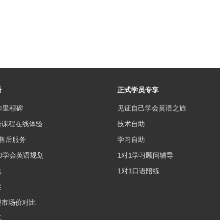
语
正式学员专享
步里程碑
见证自己学会英语之旅
语课程在线体验
技术自助
售后服务
学习自助
0学会英语规划
1对1学习顾问辅导
法
1对1口语陪练
述
程市场价对比
享