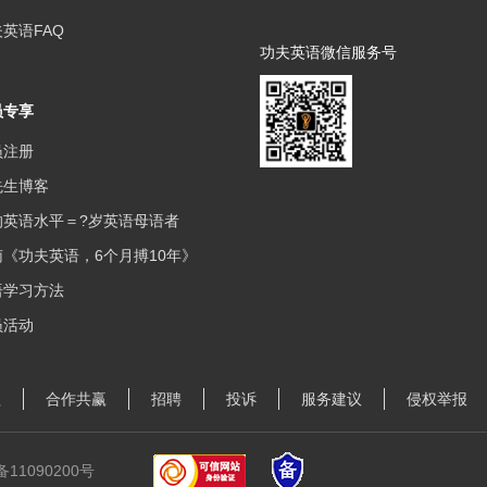
英语FAQ
功夫英语微信服务号
员专享
员注册
先生博客
的英语水平＝?岁英语母语者
《功夫英语，6个月搏10年》
语学习方法
员活动
理
合作共赢
招聘
投诉
服务建议
侵权举报
备11090200号