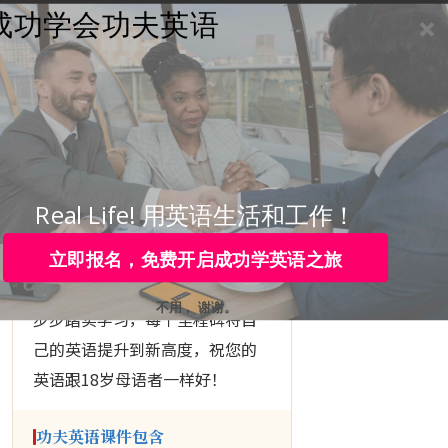
成功学会功夫英语
学员登录
咨询热线：
4006-979-088 或 0755-88820630
▶ KUNGFU ENGLISH
下定决心
成功学会
英语
Real Life! 用英语生活和工作！
立即报名，免费开启成功学英语之旅
跟随功夫英语的
10个里程碑
， 一
不用， 谢谢。
步步踏实学习，每个里程碑将自
己的英语提升到新高度，祝您的
英语跟18岁母语者一样好！
功夫英语课件包含