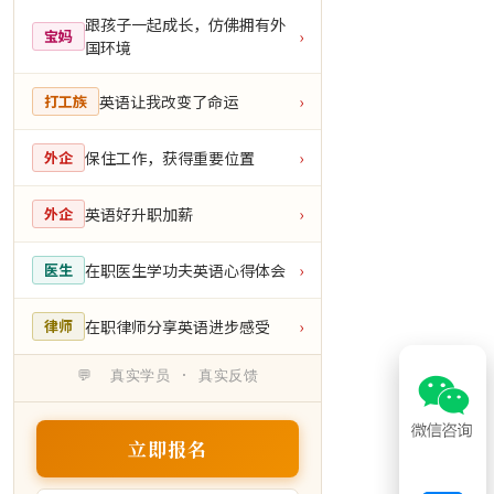
跟孩子一起成长，仿佛拥有外
宝妈
›
国环境
英语让我改变了命运
打工族
›
保住工作，获得重要位置
外企
›
英语好升职加薪
外企
›
在职医生学功夫英语心得体会
医生
›
在职律师分享英语进步感受
律师
›
💬 真实学员 · 真实反馈
立即报名