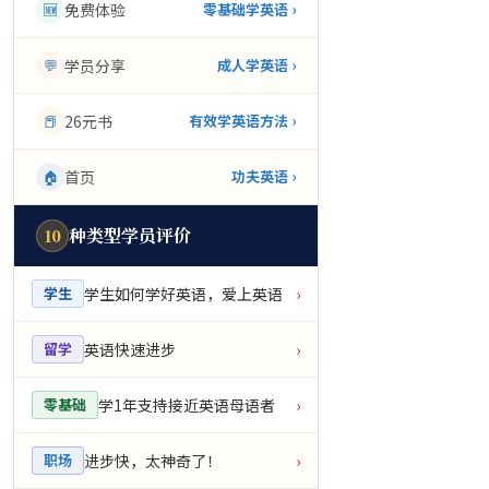
🆕
免费体验
零基础学英语 ›
💬
学员分享
成人学英语 ›
📕
26元书
有效学英语方法 ›
🏠
首页
功夫英语 ›
种类型学员评价
10
学生如何学好英语，爱上英语
学生
›
英语快速进步
留学
›
学1年支持接近英语母语者
零基础
›
进步快，太神奇了！
职场
›