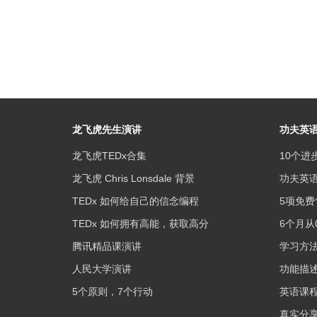
龙飞虎先生演讲
功夫英
龙飞虎TEDx合集
10个进
龙飞虎 Chris Lonsdale 背景
功夫英
TEDx 如何给自己的信念编程
5项免费
TEDx 如何拥有高能，获取高分
6个月从
腾讯精品课演讲
学习方
人民大学演讲
功能描
5个原则，7个行动
英语课
真实分