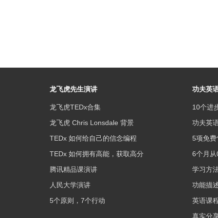
龙飞虎先生演讲
功夫英
龙飞虎TEDx合集
10个进
龙飞虎 Chris Lonsdale 背景
功夫英
TEDx 如何给自己的信念编程
5项免费
TEDx 如何拥有高能，获取高分
6个月从
腾讯精品课演讲
学习方
人民大学演讲
功能描
5个原则，7个行动
英语课
真实分