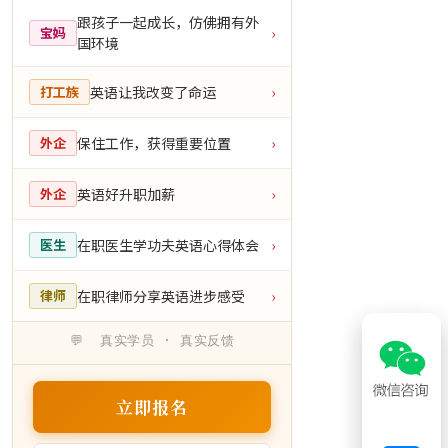
跟孩子一起成长，仿佛拥有外
宝妈
›
国环境
英语让我改变了命运
打工族
›
保住工作，获得重要位置
外企
›
英语好升职加薪
外企
›
在职医生学功夫英语心得体会
医生
›
在职律师分享英语进步感受
律师
›
💬 真实学员 · 真实反馈
立即报名