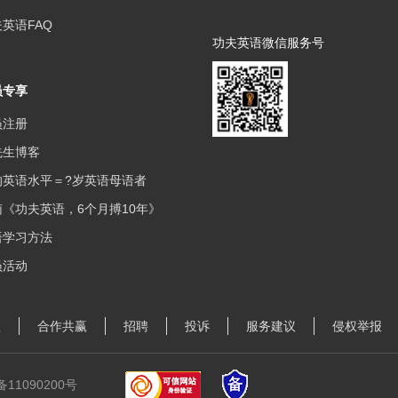
英语FAQ
功夫英语微信服务号
员专享
员注册
先生博客
的英语水平＝?岁英语母语者
《功夫英语，6个月搏10年》
语学习方法
员活动
理
合作共赢
招聘
投诉
服务建议
侵权举报
备11090200号