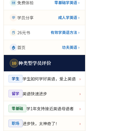
🆕
免费体验
零基础学英语 ›
💬
学员分享
成人学英语 ›
📕
26元书
有效学英语方法 ›
🏠
首页
功夫英语 ›
种类型学员评价
10
学生如何学好英语，爱上英语
学生
›
英语快速进步
留学
›
学1年支持接近英语母语者
零基础
›
进步快，太神奇了！
职场
›