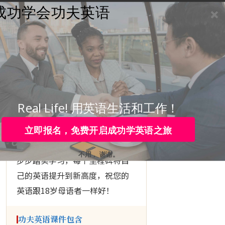
成功学会功夫英语
学员登录
咨询热线：
4006-979-088 或 +86-755-88820630
▶ KUNGFU ENGLISH
下定决心
成功学会
英语
Real Life! 用英语生活和工作！
立即报名，免费开启成功学英语之旅
跟随功夫英语的
10个里程碑
， 一
不用， 谢谢。
步步踏实学习，每个里程碑将自
己的英语提升到新高度，祝您的
英语跟18岁母语者一样好！
功夫英语课件包含