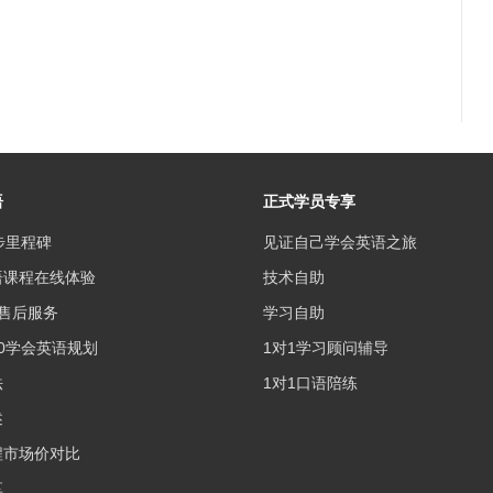
语
正式学员专享
步里程碑
见证自己学会英语之旅
语课程在线体验
技术自助
售后服务
学习自助
0学会英语规划
1对1学习顾问辅导
法
1对1口语陪练
述
程市场价对比
享