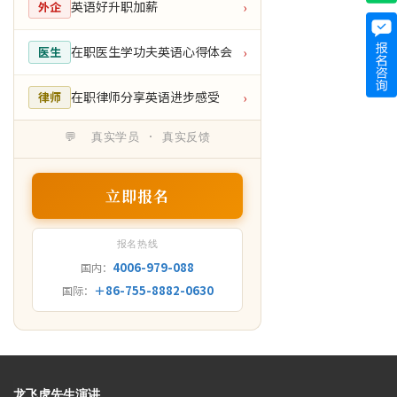
英语好升职加薪
外企
›
在职医生学功夫英语心得体会
医生
›
在职律师分享英语进步感受
律师
›
💬 真实学员 · 真实反馈
立即报名
报名热线
4006-979-088
国内：
＋86-755-8882-0630
国际：
龙飞虎先生演讲