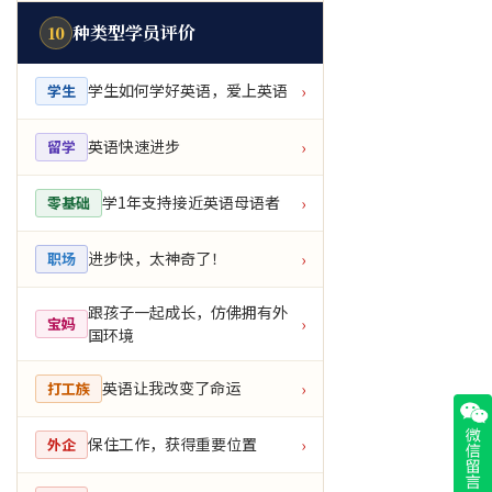
种类型学员评价
10
学生如何学好英语，爱上英语
学生
›
英语快速进步
留学
›
学1年支持接近英语母语者
零基础
›
进步快，太神奇了！
职场
›
跟孩子一起成长，仿佛拥有外
宝妈
›
国环境
英语让我改变了命运
打工族
›
保住工作，获得重要位置
外企
›