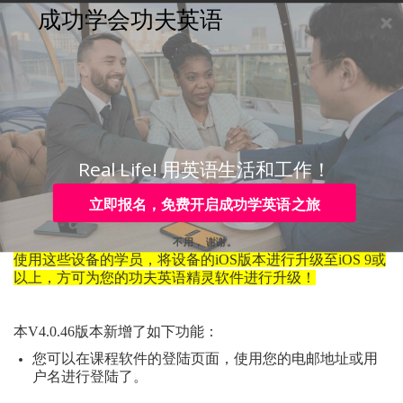
成功学会功夫英语
购买
登录
注册
咨询
Toggle
navigation
咨询热线：
4006-979-088 或 +86-755-88820630
亲爱的学员，您好！
Real Life! 用英语生活和工作！
本消息正式通知您：功夫英语
V4.0.4
6
新版本
已经正式上
架，您可以随时到苹果应用网店进行升级。
立即报名，免费开启成功学英语之旅
不用， 谢谢。
请注意：此
V4.0.46
版本无法支持
iOS
8
或以下的设备。建议
使用这些设备的学员，将设备的
iOS版本进行升级至iOS
9
或
以上，方可为您的功夫英语精灵软件进行升级！
本
V4.0.46
版本新增了如下功能：
您可以在课程软件的登陆页面，使用您的电邮地址或用
户名进行登陆了。