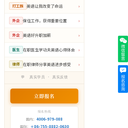
英语让我改变了命运
打工族
›
保住工作，获得重要位置
外企
›
英语好升职加薪
外企
›
在职医生学功夫英语心得体会
医生
›
在职律师分享英语进步感受
律师
›
💬 真实学员 · 真实反馈
立即报名
报名热线
4006-979-088
国内：
＋86-755-8882-0630
国际：