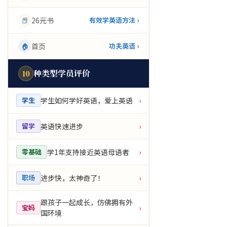
📕
26元书
有效学英语方法 ›
🏠
首页
功夫英语 ›
种类型学员评价
10
学生如何学好英语，爱上英语
学生
›
英语快速进步
留学
›
学1年支持接近英语母语者
零基础
›
进步快，太神奇了！
职场
›
跟孩子一起成长，仿佛拥有外
宝妈
›
国环境