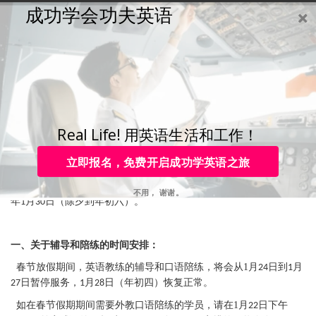
成功学会功夫英语
购买
登录
注册
咨询
Toggle
navigation
咨询热线：
4006-979-088 或 +86-755-88820630
各位亲爱的学员，
Real Life! 用英语生活和工作！
首先，提前祝大家春节愉快，祝每一位学员新的一年里学会英语，
实现自己的理想！
为了配合大家在春节期间的服务需要，现特别将
立即报名，免费开启成功学英语之旅
春节休假时间和服务安排做如下统一通知。
功夫英语服务团队
2020
年春节假期时间为：
年
月
日至
2020
1
24
2020
不用， 谢谢。
年
月
日（除夕到年初六）。
1
30
一、关于辅导和陪练的时间安排：
春节放假期间，英语教练的辅导和口语陪练，将会从
1
月
日到
月
24
1
日暂停服务，
月
日（年初四）恢复正常。
27
1
28
如在春节假期期间需要外教口语陪练的学员，请在
1
月
日下午
22