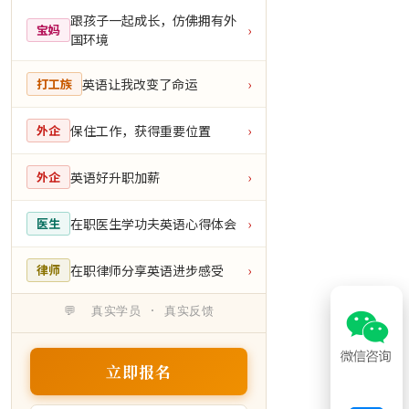
跟孩子一起成长，仿佛拥有外
宝妈
›
国环境
英语让我改变了命运
打工族
›
保住工作，获得重要位置
外企
›
英语好升职加薪
外企
›
在职医生学功夫英语心得体会
医生
›
在职律师分享英语进步感受
律师
›
💬 真实学员 · 真实反馈
立即报名