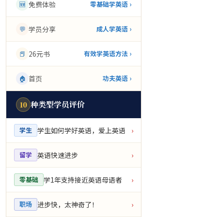
🆕
免费体验
零基础学英语 ›
💬
学员分享
成人学英语 ›
📕
26元书
有效学英语方法 ›
🏠
首页
功夫英语 ›
种类型学员评价
10
学生如何学好英语，爱上英语
学生
›
英语快速进步
留学
›
学1年支持接近英语母语者
零基础
›
进步快，太神奇了！
职场
›