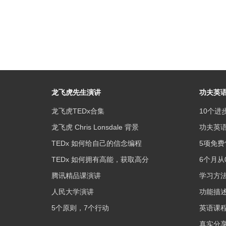
龙飞虎先生演讲
功夫英
龙飞虎TEDx合集
10个进
龙飞虎 Chris Lonsdale 背景
功夫英
TEDx 如何给自己的信念编程
5项免费
TEDx 如何拥有高能，获取高分
6个月从
腾讯精品课演讲
学习方
人民大学演讲
功能描
5个原则，7个行动
英语课
真实分