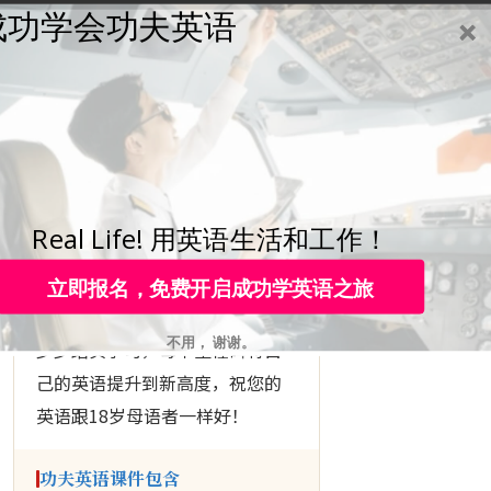
成功学会功夫英语
学员登录
咨询热线：
4006-979-088 或 +86-755-88820630
▶ KUNGFU ENGLISH
下定决心
成功学会
英语
Real Life! 用英语生活和工作！
立即报名，免费开启成功学英语之旅
跟随功夫英语的
10个里程碑
， 一
不用， 谢谢。
步步踏实学习，每个里程碑将自
己的英语提升到新高度，祝您的
英语跟18岁母语者一样好！
功夫英语课件包含