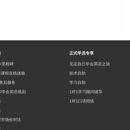
语
正式学员专享
步里程碑
见证自己学会英语之旅
语课程在线体验
技术自助
售后服务
学习自助
0学会英语规划
1对1学习顾问辅导
法
1对1口语陪练
述
程市场价对比
享