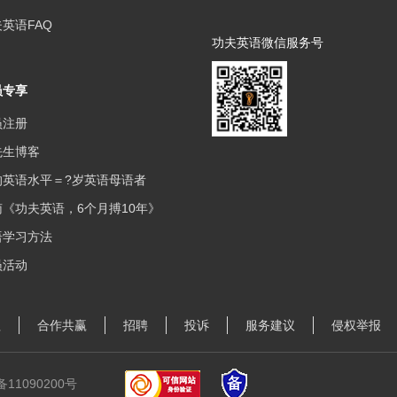
英语FAQ
功夫英语微信服务号
员专享
员注册
先生博客
的英语水平＝?岁英语母语者
《功夫英语，6个月搏10年》
语学习方法
员活动
理
合作共赢
招聘
投诉
服务建议
侵权举报
备11090200号