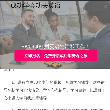
成功学会功夫英语
购买
登录
注册
咨询
Toggle
navigation
咨询热线：
4006-979-088 或 0755-88820630
请问视频和音频在功夫英
语里有多少？
Real Life! 用英语生活和工作！
立即报名，免费开启成功学英语之旅
功夫英语课程包含了视频、音频、文字等多媒体形式。
不用， 谢谢。
其中：
1、课程当中53个专门的视频、音频学习辅导：这些辅
导包括学习方法辅导、学习心态辅导、学习目标、以及静下
心来进入学习状态等辅导 ；