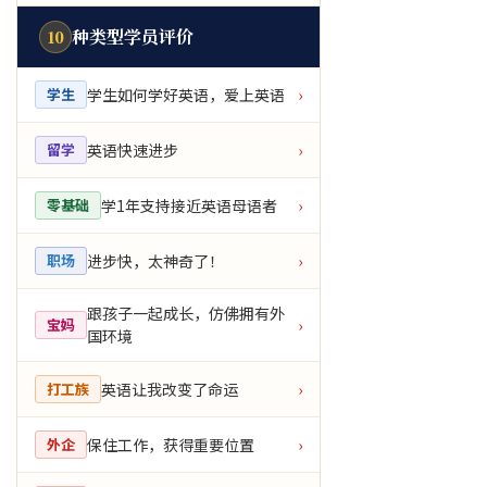
种类型学员评价
10
学生如何学好英语，爱上英语
学生
›
英语快速进步
留学
›
学1年支持接近英语母语者
零基础
›
进步快，太神奇了！
职场
›
跟孩子一起成长，仿佛拥有外
宝妈
›
国环境
英语让我改变了命运
打工族
›
保住工作，获得重要位置
外企
›