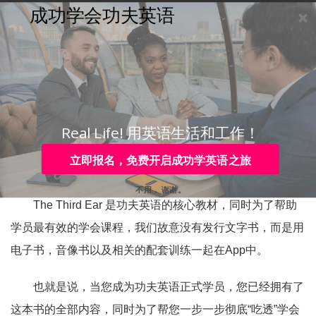
成功学会功夫英语
购买
登录
注册
咨询
Toggle
navigation
咨询热线：
4006-979-088 或 0755-88820630
请问购买功夫英语教程里
面是否包括《The Third
Real Life! 用英语生活和工作！
Ear》 这本教材？
立即报名，免费开启成功学英语之旅
不用， 谢谢。
The Third Ear 是功夫英语的核心教材，同时为了帮助
学员最有效的学会课程，我们故意没有发行文字书，而是用
电子书，音像书以及相关的配套训练一起在App中。
也就是说，当您成为功夫英语正式学员，您已经拥有了
这本书的全部内容，同时为了帮您一步一步彻底“吃透”学会