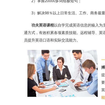
2）掌握20000多词组极短句；
3）解决98％以上日常生活、工作、商务最
功夫英语课程
以自学完成英语信息的输入为
通方式，有效积累各项素质技能。远程辅导、英
员提升英语口语和实际交流能力。
一
搏
提
要
英
能