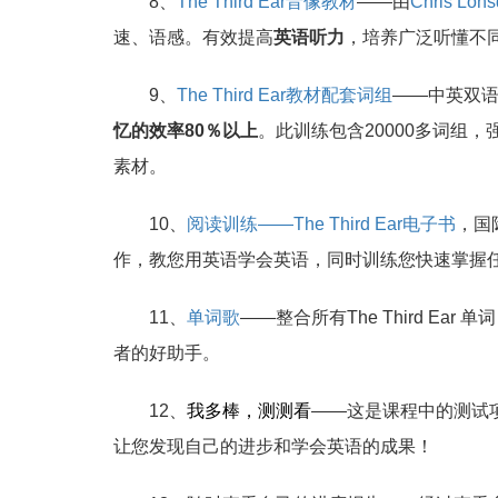
8、
The Third Ear音像教材
——由
Chris Lo
速、语感。有效提高
英语听力
，培养广泛听懂不
9、
The Third Ear教材配套词组
——中英双
忆的效率80％以上
。此训练包含20000多词组
素材。
10、
阅读训练——The Third Ear电子书
，国
作，教您用英语学会英语，同时训练您快速掌握
11、
单词歌
——整合所有The Third E
者的好助手。
12、
我
多棒，测测看
——这是课程中的测试
让您发现自己的进步和学会英语的成果！