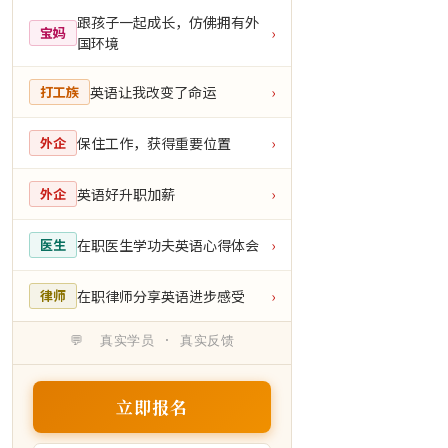
跟孩子一起成长，仿佛拥有外
宝妈
›
国环境
英语让我改变了命运
打工族
›
保住工作，获得重要位置
外企
›
英语好升职加薪
外企
›
在职医生学功夫英语心得体会
医生
›
在职律师分享英语进步感受
律师
›
💬 真实学员 · 真实反馈
立即报名