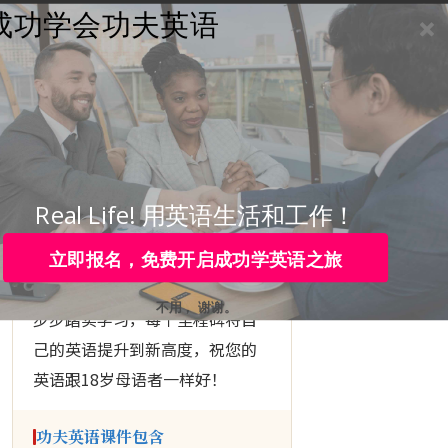
成功学会功夫英语
学员登录
咨询热线：
4006-979-088 或 0755-88820630
▶ KUNGFU ENGLISH
下定决心
成功学会
英语
Real Life! 用英语生活和工作！
立即报名，免费开启成功学英语之旅
跟随功夫英语的
10个里程碑
， 一
不用， 谢谢。
步步踏实学习，每个里程碑将自
己的英语提升到新高度，祝您的
英语跟18岁母语者一样好！
功夫英语课件包含