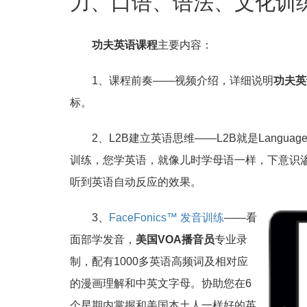
力、口语、语法、文化训
功夫英语课程
主要内容：
1、课程前奏——视频介绍，详细说明
功夫英
标。
2、L2B建立英语思维——L2B就是Languag
训练，您学英语，就像儿时学母语一样，下意识
听到英语自动反应的效果。
3、
FaceFonics™ 发音训练
——看
面部学发音，
美国VOA播音员
专业录
制，配有1000多英语高频词及相对应
的漫画理解和中英文字母。协助您在6
个星期内掌握和美国本土人一样好的英