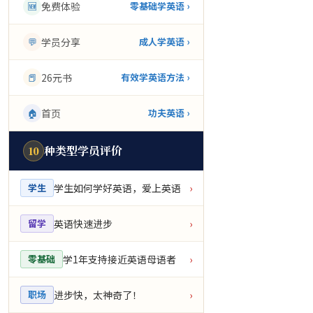
🆕
免费体验
零基础学英语 ›
💬
学员分享
成人学英语 ›
📕
26元书
有效学英语方法 ›
🏠
首页
功夫英语 ›
种类型学员评价
10
学生如何学好英语，爱上英语
学生
›
英语快速进步
留学
›
学1年支持接近英语母语者
零基础
›
进步快，太神奇了！
职场
›