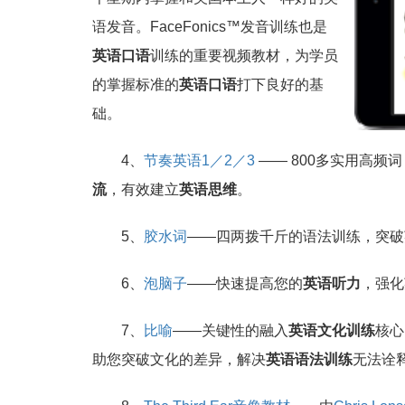
语发音。FaceFonics™发音训练也是
英语口语
训练的重要视频教材，为学员
的掌握标准的
英语口语
打下良好的基
础。
4、
节奏英语1／2／3
—— 800多实用高频
流
，有效建立
英语思维
。
5、
胶水词
——四两拨千斤的语法训练，突破
6、
泡脑子
——快速提高您的
英语听力
，强化
7、
比喻
——关键性的融入
英语文化训练
核心
助您突破文化的差异，解决
英语语法训练
无法诠