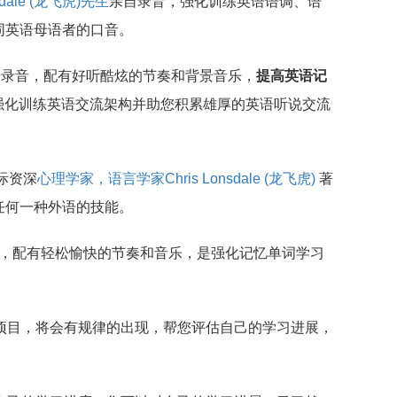
nsdale (龙飞虎)先生
亲自录音，强化训练英语语调、语
同英语母语者的口音。
语录音，配有好听酷炫的节奏和背景音乐，
提高英语记
，强化训练英语交流架构并助您积累雄厚的英语听说交流
际资深
心理学家，语言学家Chris Lonsdale (龙飞虎)
著
任何一种外语的技能。
ar 单词，配有轻松愉快的节奏和音乐，是强化记忆单词学习
项目，将会有规律的出现，帮您评估自己的学习进展，